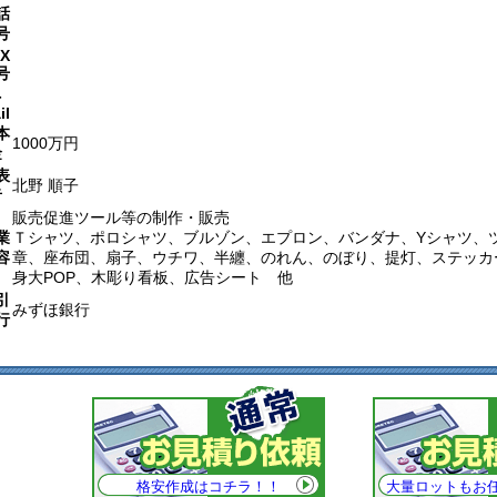
話
号
X
号
-
il
本
1000万円
金
表
北野 順子
者
販売促進ツール等の制作・販売
業
Ｔシャツ、ポロシャツ、ブルゾン、エプロン、バンダナ、Yシャツ、
容
章、座布団、扇子、ウチワ、半纏、のれん、のぼり、提灯、ステッカ
身大POP、木彫り看板、広告シート 他
引
みずほ銀行
行
格安作成はコチラ！！
大量ロットもお