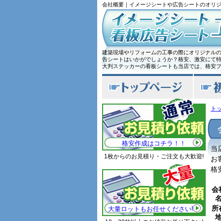
会社概要｜イメージシートや広告シートのオリ
建築現場やリフォームの工事の際にオリジナル
告シートはいかがでしょうか？格安、激安にて
大判ステッカーの看板シートも当店では、格安
ト
格安作成はコチラ！！
当
1枚からのお見積り・ご注文も大歓迎!
お
格
会
所
大量ロットもお任せください!