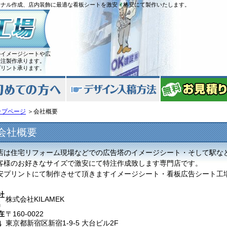
ジナル作成、店内装飾に最適な看板シートを激安・格安にて製作いたします。
のイメージシートや広
特注製作承ります。
プリント承ります。
ップページ
＞会社概要
会社概要
店は住宅リフォーム現場などでの広告塔のイメージシート・そして駅な
客様のお好きなサイズで激安にて特注作成致します専門店です。
安プリントにて制作させて頂きますイメージシート・看板広告シート工
社
株式会社KILAMEK
名
在
〒160-0022
地
東京都新宿区新宿1-9-5 大台ビル2F