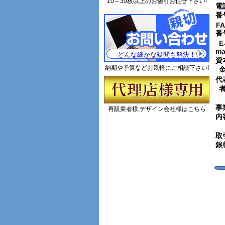
10～30枚以上のお値引お任せ下さい!
電
番
FA
番
E
ma
どんな細かな疑問も解決！
資
納期や予算などお気軽にご相談下さい!
代
事
再販業者様,デザイン会社様はこちら
内
取
銀